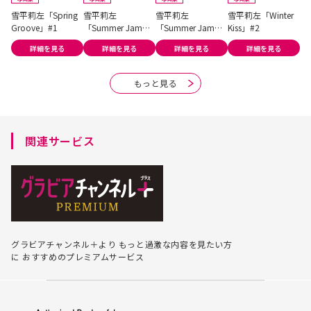
雪平莉左「Spring
雪平莉左
雪平莉左
雪平莉左「Winter
雪
Groove」#1
「Summer Jam」
「Summer Jam」
Kiss」#2
Ki
#2
#1
詳細を見る
詳細を見る
詳細を見る
詳細を見る
もっと見る
関連サービス
グラビアチャンネル＋より
もっと過激な内容を見たい方
に
おすすめのプレミアムサービス