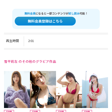
無料会員
になると一部コンテンツが
試し読み
可能！
無料会員登録はこちら
再生時間
2:01
雪平莉左 のその他のグラビア作品
写真集
写真集
写真集
写真集
写