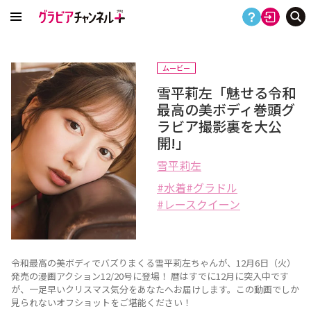
ムービー
雪平莉左「魅せる令和
最高の美ボディ巻頭グ
ラビア撮影裏を大公
開!」
雪平莉左
水着
グラドル
レースクイーン
令和最高の美ボディでバズりまくる雪平莉左ちゃんが、12月6日（火）
発売の漫画アクション12/20号に登場！ 暦はすでに12月に突入中です
が、一足早いクリスマス気分をあなたへお届けします。この動画でしか
見られないオフショットをご堪能ください！