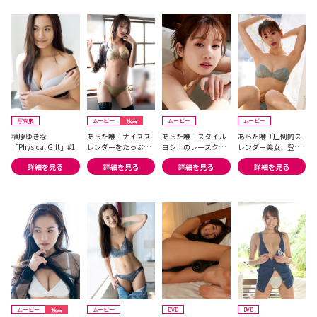
写真集
ムービー
独占
ムービー
ムービー
植原ゆきな
あらた唯「ナイスス
あらた唯「スタイル
あらた唯「圧倒的ス
「Physical Gift」#1
レンダーをたっぷり
ヨシ！のレースクイ
レンダー美女、登
お届け！」
ーンが...」
場！」
詳細を見る
詳細を見る
詳細を見る
詳細を見る
ムービー
独占
ムービー
DVD
DVD