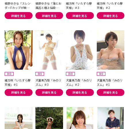
植原ゆきな「スレン
植原ゆきな「海とお
緒方咲「いたずら摩
緒方咲「いたずら摩
ダーFカップが映える
風呂と極上悩殺
天楼」＃3
天楼」＃2
10のシチュエーショ
BODY」
詳細を見る
詳細を見る
詳細を見る
詳細を見る
ン！」
DVD
DVD
DVD
DVD
緒方咲「いたずら摩
犬童美乃梨「みのリ
犬童美乃梨「みのリ
犬童美乃梨「みのリ
天楼」＃1
ズム」＃3
ズム」＃2
ズム」＃1
詳細を見る
詳細を見る
詳細を見る
詳細を見る