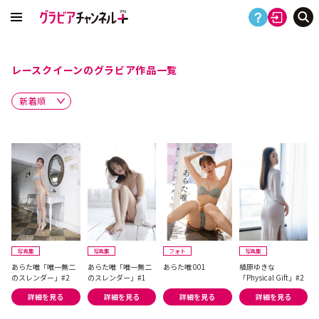
レースクイーンのグラビア作品一覧
写真集
写真集
フォト
写真集
あらた唯「唯一無二
あらた唯「唯一無二
あらた唯 001
植原ゆきな
のスレンダー」#2
のスレンダー」#1
「Physical Gift」#2
詳細を見る
詳細を見る
詳細を見る
詳細を見る