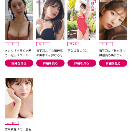
ムービー
ムービー
フォト
ムービー
あのん「グラビア界
雪平莉左「令和最高
阿久津真央 001
雪平莉左「魅せる令
の三冠王『クールか
の美ボディ弾ける!」
和最高の美ボディ巻
つセクシーなドキド
頭グラビア撮影裏を
詳細を見る
詳細を見る
詳細を見る
詳細を見る
キシーン』」
大公開!」
ムービー
雪平莉左「今、最も