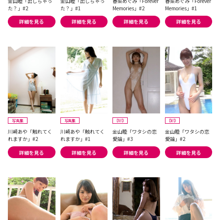
金山睦「出しちゃっ
金山睦「出しちゃっ
春菜めぐみ「Forever
春菜めぐみ「Forever
た？」#2
た？」#1
Memories」#2
Memories」#1
詳細を見る
詳細を見る
詳細を見る
詳細を見る
写真集
写真集
DVD
DVD
川崎あや「触れてく
川崎あや「触れてく
金山睦「ワタシの恋
金山睦「ワタシの恋
れますか」#2
れますか」#1
愛論」#3
愛論」#2
詳細を見る
詳細を見る
詳細を見る
詳細を見る