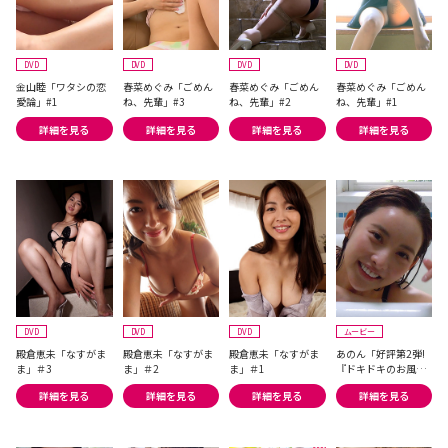
DVD
DVD
DVD
DVD
金山睦「ワタシの恋
春菜めぐみ「ごめん
春菜めぐみ「ごめん
春菜めぐみ「ごめん
愛論」#1
ね、先輩」#3
ね、先輩」#2
ね、先輩」#1
詳細を見る
詳細を見る
詳細を見る
詳細を見る
DVD
DVD
DVD
ムービー
殿倉恵未「なすがま
殿倉恵未「なすがま
殿倉恵未「なすがま
あのん「好評第2弾!
ま」＃3
ま」＃2
ま」＃1
『ドキドキのお風呂
密着撮影』キュー
詳細を見る
詳細を見る
詳細を見る
詳細を見る
ト!」