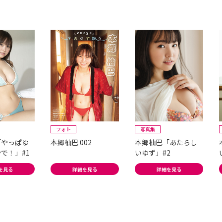
フォト
写真集
「やっぱゆ
本郷柚巴 002
本郷柚巴「あたらし
で！」#1
いゆず」#2
を見る
詳細を見る
詳細を見る