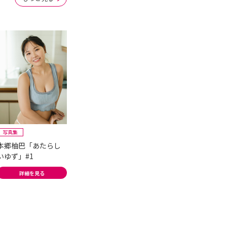
写真集
本郷柚巴「あたらし
いゆず」#1
詳細を見る