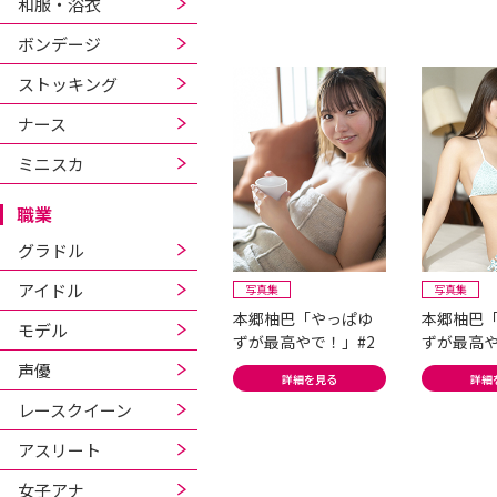
和服・浴衣
ボンデージ
ストッキング
ナース
ミニスカ
職業
グラドル
アイドル
写真集
写真集
本郷柚巴「やっぱゆ
本郷柚巴
モデル
ずが最高やで！」#2
ずが最高や
声優
詳細を見る
詳細
レースクイーン
アスリート
女子アナ