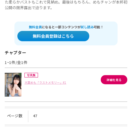
た柔らかバストもこれで見納め。最後はもちろん、めもチャンが本邦初
公開の限界露出で迫ります。
無料会員
になると一部コンテンツが
試し読み
可能！
無料会員登録はこちら
チャプター
1~1件/全1件
写真集
詳細を見る
大葉めも「ラストメモリー」#1
ページ数
47