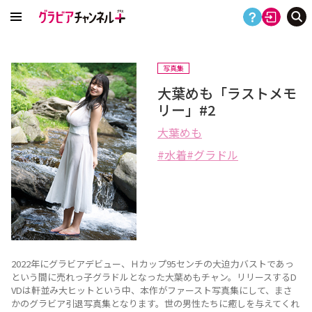
写真集
大葉めも「ラストメモ
リー」#2
大葉めも
水着
グラドル
2022年にグラビアデビュー、Ｈカップ95センチの大迫力バストであっ
という間に売れっ子グラドルとなった大葉めもチャン。リリースするD
VDは軒並み大ヒットという中、本作がファースト写真集にして、まさ
かのグラビア引退写真集となります。世の男性たちに癒しを与えてくれ