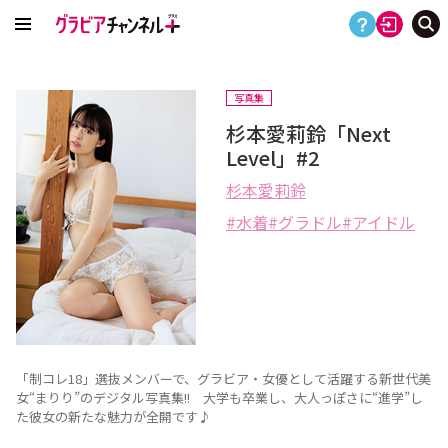
写真集
杉本愛莉鈴「Next
Level」#2
杉本愛莉鈴
水着
グラドル
アイドル
「制コレ18」選抜メンバーで、グラビア・女優として活躍する新世代美
女“まりり”のデジタル写真集!! 大学も卒業し、大人っぽさに“進学”し
た彼女の新たな魅力が全開です♪