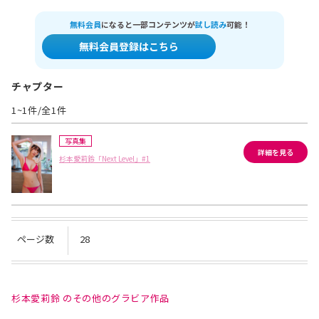
無料会員
になると一部コンテンツが
試し読み
可能！
無料会員登録はこちら
チャプター
1~1件/全1件
写真集
詳細を見る
杉本愛莉鈴「Next Level」#1
ページ数
28
杉本愛莉鈴 のその他のグラビア作品