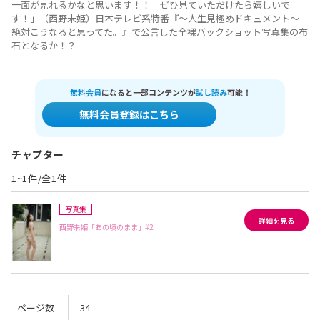
一面が見れるかなと思います！！ ぜひ見ていただけたら嬉しいで
す！」（西野未姫）日本テレビ系特番『～人生見極めドキュメント～
絶対こうなると思ってた。』で公言した全裸バックショット写真集の布
石となるか！？
無料会員
になると一部コンテンツが
試し読み
可能！
無料会員登録はこちら
チャプター
1~1件/全1件
写真集
詳細を見る
西野未姫「あの頃のまま」#2
ページ数
34