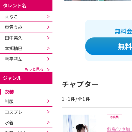
タレント名
えなこ
東雲うみ
無料
田中美久
無料
本郷柚巴
雪平莉左
もっと見る
ジャンル
チャプター
衣装
1~1件/全1件
制服
コスプレ
写真集
水着
似鳥沙也加