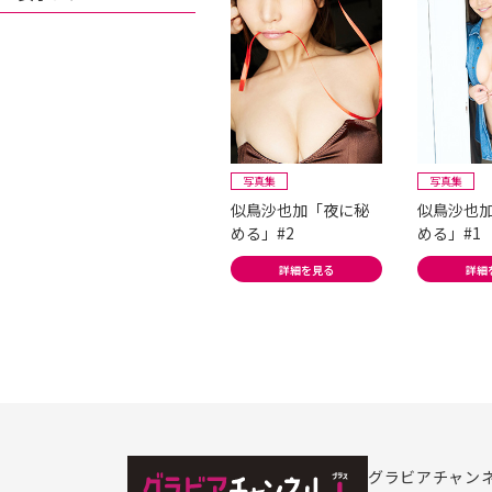
写真集
写真集
似鳥沙也加「夜に秘
似鳥沙也
める」#2
める」#1
詳細を見る
詳細
グラビアチャン