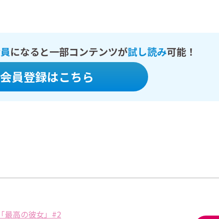
会員
になると一部コンテンツが
試し読み
可能！
会員登録はこちら
「最高の彼女」#2