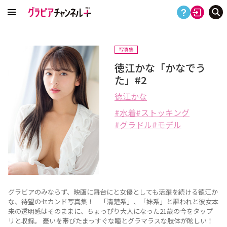
写真集
徳江かな「かなでう
た」#2
徳江かな
水着
ストッキング
グラドル
モデル
グラビアのみならず、映画に舞台にと女優としても活躍を続ける徳江か
な、待望のセカンド写真集！ 「清楚系」、「妹系」と謳われと彼女本
来の透明感はそのままに、ちょっぴり大人になった21歳の今をタップ
リと収録。 憂いを帯びたまっすぐな瞳とグラマラスな肢体が眩しい！