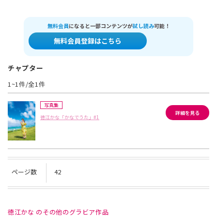
無料会員
になると一部コンテンツが
試し読み
可能！
無料会員登録はこちら
チャプター
1~1件/全1件
写真集
詳細を見る
徳江かな「かなでうた」#1
ページ数
42
徳江かな のその他のグラビア作品