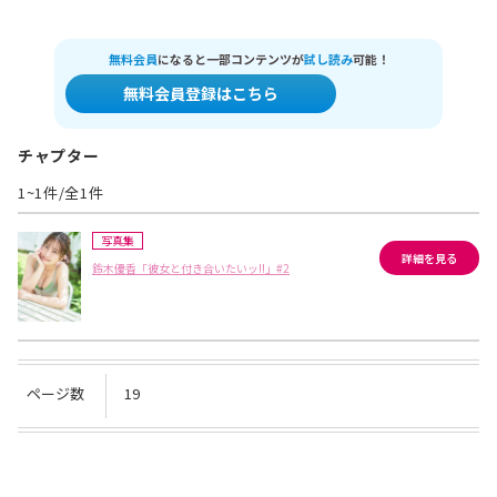
無料会員
になると一部コンテンツが
試し読み
可能！
無料会員登録はこちら
チャプター
1~1件/全1件
写真集
詳細を見る
鈴木優香「彼女と付き合いたいッ!!」#2
ページ数
19