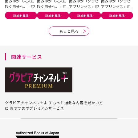
南みゆか「未来に
南みゆか「未来に
南みゆか「グラビ
南みゆか「グラビ
南
咲く自分へ。」#2
咲く自分へ。」#1
アプリンセス」#2
アプリンセス」#1
1
ど
詳細を見る
詳細を見る
詳細を見る
詳細を見る
界
もっと見る
関連サービス
グラビアチャンネル＋より
もっと過激な内容を見たい方
に
おすすめのプレミアムサービス