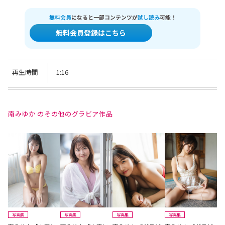
無料会員
になると一部コンテンツが
試し読み
可能！
無料会員登録はこちら
再生時間
1:16
南みゆか のその他のグラビア作品
写真集
写真集
写真集
写真集
ム