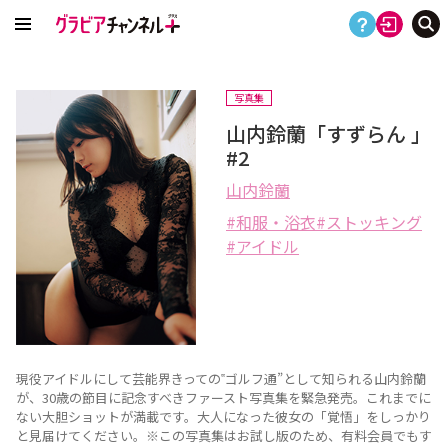
写真集
山内鈴蘭「すずらん 」
#2
山内鈴蘭
和服・浴衣
ストッキング
アイドル
現役アイドルにして芸能界きっての‟ゴルフ通”として知られる山内鈴蘭
が、30歳の節目に記念すべきファースト写真集を緊急発売。これまでに
ない大胆ショットが満載です。大人になった彼女の「覚悟」をしっかり
と見届けてください。※この写真集はお試し版のため、有料会員でもす