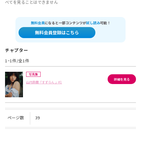
べてを見ることはできません
無料会員
になると一部コンテンツが
試し読み
可能！
無料会員登録はこちら
チャプター
1~1件/全1件
写真集
詳細を見る
山内鈴蘭「すずらん 」#1
ページ数
39