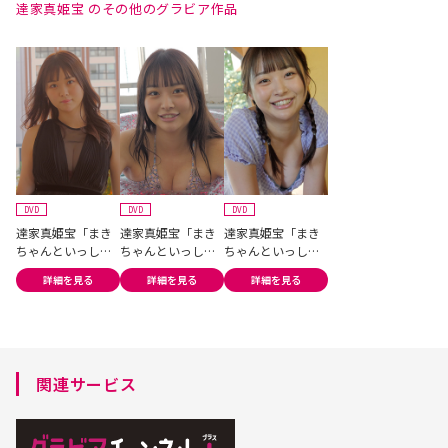
達家真姫宝 のその他のグラビア作品
DVD
DVD
DVD
達家真姫宝「まき
達家真姫宝「まき
達家真姫宝「まき
ちゃんといっしょ
ちゃんといっしょ
ちゃんといっしょ
♡」＃3
♡」＃2
♡」＃1
詳細を見る
詳細を見る
詳細を見る
関連サービス