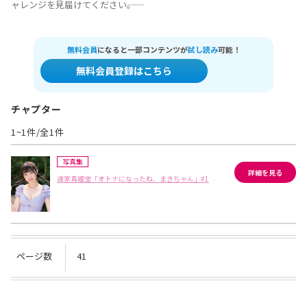
ャレンジを見届けてください――。
無料会員
になると一部コンテンツが
試し読み
可能！
無料会員登録はこちら
チャプター
1~1件/全1件
写真集
詳細を見る
達家真姫宝「オトナになったね、まきちゃん」#1
ページ数
41