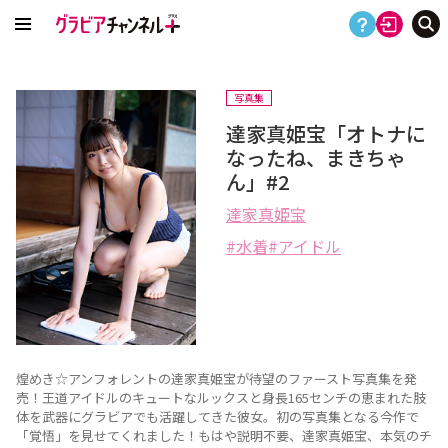
写真集
達家真姫宝「オトナに
なったね、まきちゃ
ん」#2
達家真姫宝
水着
アイドル
煌めき☆アンフォレントの達家真姫宝が待望のファースト写真集を発
売！王道アイドルのキュートなルックスと身長165センチの恵まれた肢
体を武器にグラビアでも活躍してきた彼女。初の写真集となる今作で
「覚悟」を見せてくれました！もはや説明不要、達家真姫宝、本気のチ