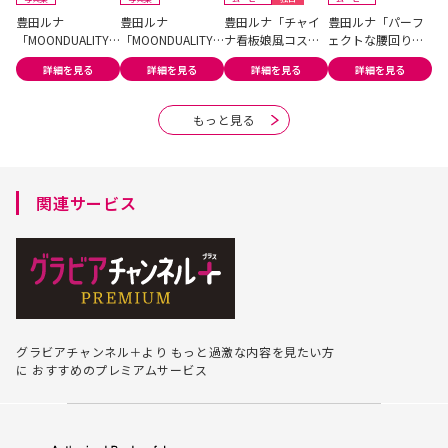
豊田ルナ
豊田ルナ
豊田ルナ「チャイ
豊田ルナ「パーフ
豊
「MOONDUALITY
「MOONDUALITY
ナ看板娘風コスが
ェクトな腰回りと
ヘ
」#2
」#1
イイ！」
大人ランジェリ
る.
詳細を見る
詳細を見る
詳細を見る
詳細を見る
ー」
もっと見る
関連サービス
グラビアチャンネル＋より
もっと過激な内容を見たい方
に
おすすめのプレミアムサービス