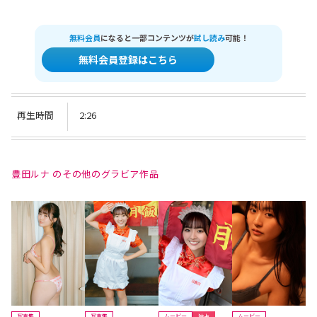
無料会員
になると一部コンテンツが
試し読み
可能！
無料会員登録はこちら
再生時間
2:26
豊田ルナ のその他のグラビア作品
写真集
写真集
ムービー
独占
ムービー
ム