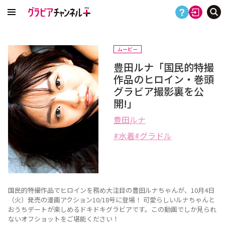
ムービー
豊田ルナ「国民的特撮
作品のヒロイン・巻頭
グラビア撮影裏を公
開!」
豊田ルナ
水着
グラドル
国民的特撮作品でヒロインを務め大注目の豊田ルナちゃんが、10月4日
（火）発売の漫画アクション10/18号に登場！ 可愛らしいルナちゃんと
おうちデートが楽しめるドキドキグラビアです。この動画でしか見られ
ないオフショットをご堪能ください！