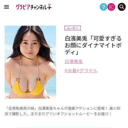
ムービー
白濱美兎「可愛すぎる
お顔にダイナマイトボ
ディ」
白濱美兎
水着
グラドル
「全鳥取県民の妹」白濱美兎ちゃんが漫画アクションに登場！ 海と砂
浜で撮影した、まだまだアツいオフショットムービーをお届け！