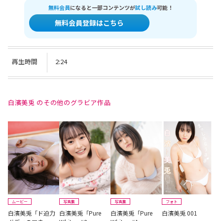
無料会員
になると一部コンテンツが
試し読み
可能！
無料会員登録はこちら
再生時間
2:24
白濱美兎 のその他のグラビア作品
ムービー
写真集
写真集
フォト
白濱美兎「ド迫力
白濱美兎「Pure
白濱美兎「Pure
白濱美兎 001