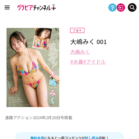
フォト
大嶋みく 001
大嶋みく
水着
アイドル
漫画アクション2024年2月20日号掲載
無料会員
になると一部コンテンツが
試し読み
可能！