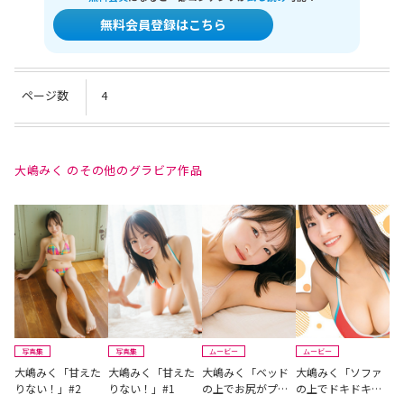
無料会員登録はこちら
ページ数
4
大嶋みく のその他のグラビア作品
写真集
写真集
ムービー
ムービー
大嶋みく「甘えた
大嶋みく「甘えた
大嶋みく「ベッド
大嶋みく「ソファ
りない！」#2
りない！」#1
の上でお尻がプル
の上でドキドキた