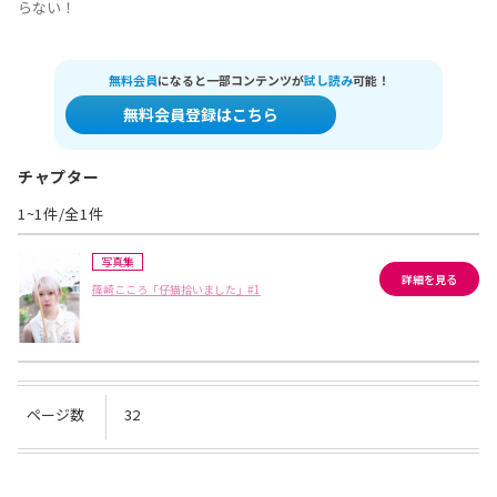
らない！
無料会員
になると一部コンテンツが
試し読み
可能！
無料会員登録はこちら
チャプター
1~1件/全1件
写真集
詳細を見る
篠崎こころ「仔猫拾いました」#1
ページ数
32