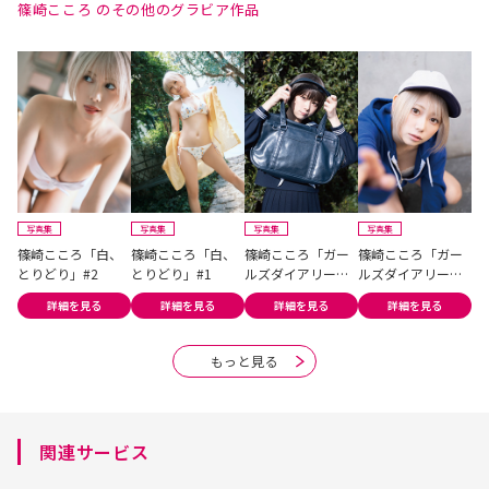
篠崎こころ のその他のグラビア作品
写真集
写真集
写真集
写真集
写
篠崎こころ「白、
篠崎こころ「白、
篠崎こころ「ガー
篠崎こころ「ガー
篠
とりどり」#2
とりどり」#1
ルズダイアリー」
ルズダイアリー」
ろ
#2
#1
詳細を見る
詳細を見る
詳細を見る
詳細を見る
もっと見る
関連サービス