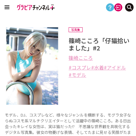
写真集
篠崎こころ「仔猫拾い
ました」#2
篠崎こころ
コスプレ
水着
アイドル
モデル
モデル、DJ、コスプレなど、様々なジャンルを横断する、モグラ女子な
らぬコスモ系マルチクリエイターとして活躍中の篠崎こころ。ある日出
会ったキレイな女性は、実は猫だった!? 不思議な世界観を具現化する
デジタル写真集。彼女の物憂げな表情、そしてたまに見せる笑顔がたま