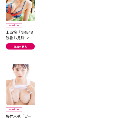
ムービー
上西怜「NMB48
残暑お見舞いフ
レッシュ水着!」
詳細を見る
ムービー
桜井木穂「ピー