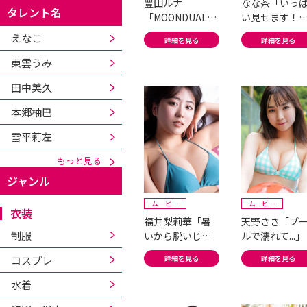
豊田ルナ
なな茶「いっ
タレント名
「MOONDUALIT
い見せます！
Y」#2
迫力バスト！
えなこ
詳細を見る
詳細を見る
東雲うみ
田中美久
本郷柚巴
雪平莉左
もっと見る
ジャンル
ムービー
ムービー
衣装
福井梨莉華「暑
天野きき「プ
制服
いから脱いじゃ
ルで濡れて...」
おっか？たわわ
コスプレ
詳細を見る
詳細を見る
な女神降臨...!」
水着