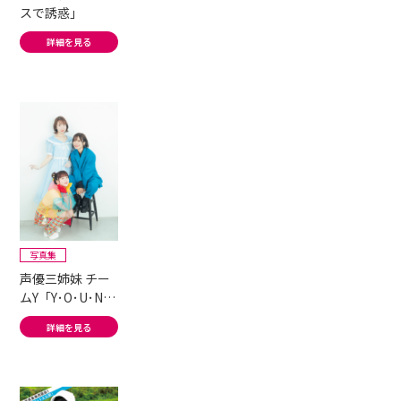
スで誘惑」
詳細を見る
写真集
声優三姉妹 チー
ムY「Y･O･U･N･
G!!!」#2
詳細を見る