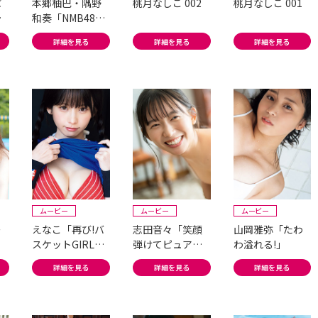
ぱ
本郷柚巴・隅野
桃月なしこ 002
桃月なしこ 001
ド
和奏「NMB48貴
」
重すぎる2ショッ
詳細を見る
詳細を見る
詳細を見る
ト」
ムービー
ムービー
ムービー
ー
えなこ「再び!バ
志田音々「笑顔
山岡雅弥「たわ
スケットGIRLか
弾けてピュア感
わ溢れる!」
らの!」
満載!」
詳細を見る
詳細を見る
詳細を見る