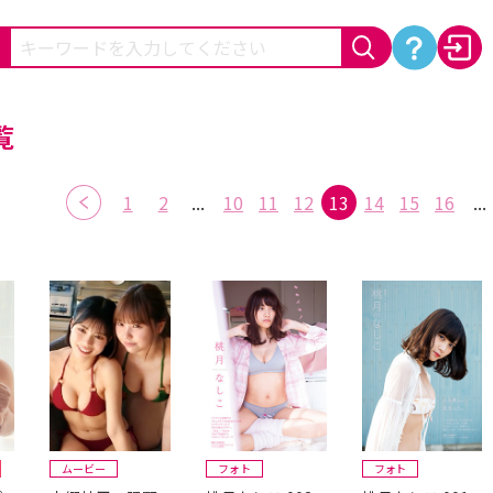
覧
1
2
...
10
11
12
13
14
15
16
...
ムービー
フォト
フォト