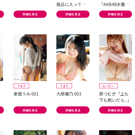
ん
風呂に入ってこ
「AKB48水着と
ぼれそう、あふ
笑顔のスペシャ
詳細を見る
詳細を見る
詳細を見る
れそう」
ルコラボ!」
フォト
フォト
ムービー
1
東雲うみ 001
大原優乃 003
原つむぎ「上も
下も脱いだら...」
詳細を見る
詳細を見る
詳細を見る