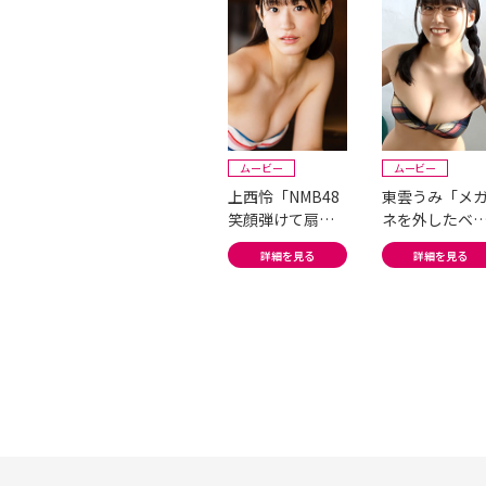
ムービー
ムービー
上西怜「NMB48
東雲うみ「メ
笑顔弾けて扇風
ネを外したベ
機で揺れる!」
ドの上で...」
詳細を見る
詳細を見る