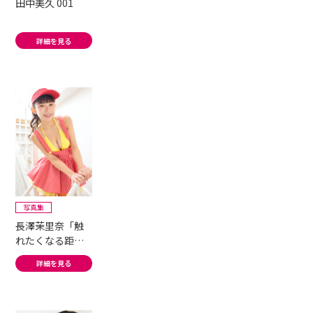
田中美久 001
詳細を見る
写真集
長澤茉里奈「触
れたくなる距
離」#1
詳細を見る