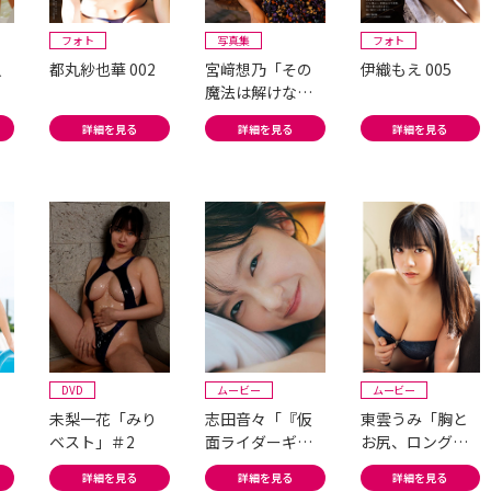
フォト
写真集
フォト
人
都丸紗也華 002
宮﨑想乃「その
伊織もえ 005
魔法は解けない
——」#2
詳細を見る
詳細を見る
詳細を見る
DVD
ムービー
ムービー
未梨一花「みり
志田音々「『仮
東雲うみ「胸と
ベスト」＃2
面ライダーギー
お尻、ロングと
ツ』出演中の爽
ポニーテールで
詳細を見る
詳細を見る
詳細を見る
やかグラドルが
魅せる四刀