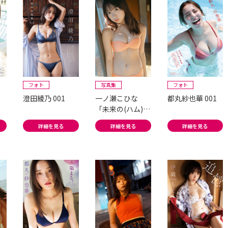
フォト
写真集
フォト
澄田綾乃 001
一ノ瀬こひな
都丸紗也華 001
「未来の(ハム)ス
ター☆」#2
詳細を見る
詳細を見る
詳細を見る