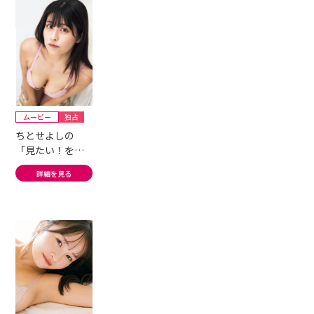
ムービー
独占
ちとせよしの
「見たい！を叶
える清純Hカップ
詳細を見る
グラドル」