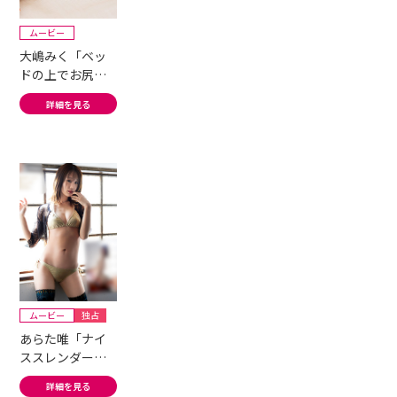
ムービー
大嶋みく「ベッ
ドの上でお尻が
プルン!」
詳細を見る
ムービー
独占
あらた唯「ナイ
ススレンダーを
たっぷりお届
詳細を見る
け！」