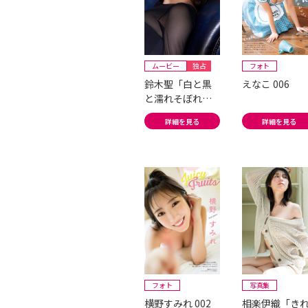
ムービー
独占
フォト
鈴木聖「白と黒
えなこ 006
と濡れそぼれ
て…」
詳細を見る
詳細を見る
フォト
写真集
横野すみれ 002
相楽伊織「き