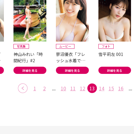
写真集
ムービー
フォト
ガ
神山みれい「時
蓼沼優衣「フレ
雪平莉左 001
ッ
間紀行」#2
ッシュ水着でア
クション初登
詳細を見る
詳細を見る
詳細を見る
場!」
1
2
...
10
11
12
13
14
15
16
...