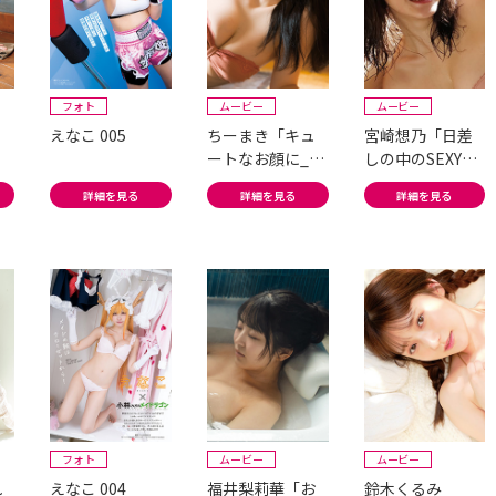
フォト
ムービー
ムービー
えなこ 005
ちーまき「キュ
宮崎想乃「日差
ートなお顔に_コ
しの中のSEXY&
レ_はけしから
お風呂で...」
詳細を見る
詳細を見る
詳細を見る
ん...」
フォト
ムービー
ムービー
れ
えなこ 004
福井梨莉華「お
鈴木くるみ