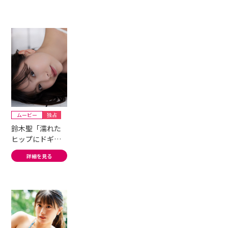
ムービー
独占
鈴木聖「濡れた
ヒップにドギマ
ギしちゃう…」
詳細を見る