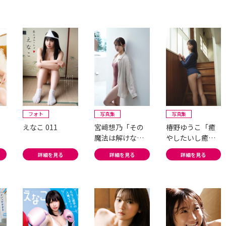
見せる素朴なカ
流！？」
ノジョ感♡」
フォト
写真集
写真集
えなこ 011
宮﨑想乃「その
椿野ゆうこ「癒
魔法は解けない
やしたいし癒や
——」#1
されたい」#1
詳細を見る
詳細を見る
詳細を見る