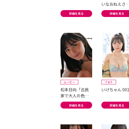
いなおねえさ
は、好きで
詳細を見る
詳細を見る
す。」#1
ムービー
フォト
松本日向「古民
いけちゃん 00
家で大人の色気
があふれ出る!」
詳細を見る
詳細を見る