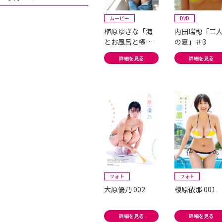
ムービー
DVD
植原ゆきな「海
内田瑞穂「二
とお風呂と極上
の夏」＃3
悩殺BODY」
詳細を見る
詳細を見る
フォト
フォト
大原優乃 002
榎原依那 001
詳細を見る
詳細を見る