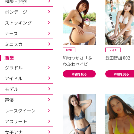
和服・浴衣
ボンデージ
ストッキング
ナース
ミニスカ
DVD
フォト
職業
和地つかさ「ふ
武田智加 002
わふわベイビ
グラドル
ー」＃1
詳細を見る
詳細を見る
アイドル
モデル
声優
レースクイーン
アスリート
女子アナ