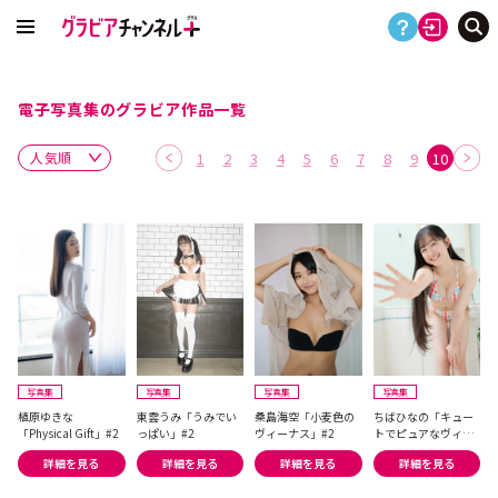
電子写真集のグラビア作品一覧
1
2
3
4
5
6
7
8
9
10
写真集
写真集
写真集
写真集
植原ゆきな
東雲うみ「うみでい
桑島海空「小麦色の
ちばひなの「キュー
「Physical Gift」#2
っぱい」#2
ヴィーナス」#2
トでピュアなヴィー
ナス」#2
詳細を見る
詳細を見る
詳細を見る
詳細を見る