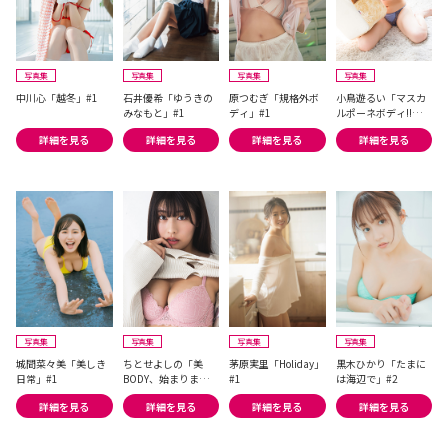
写真集
写真集
写真集
写真集
中川心「越冬」#1
石井優希「ゆうきの
原つむぎ「規格外ボ
小鳥遊るい「マスカ
みなもと」#1
ディ」#1
ルポーネボディ!!」
#1
詳細を見る
詳細を見る
詳細を見る
詳細を見る
写真集
写真集
写真集
写真集
城間菜々美「美しき
ちとせよしの「美
茅原実里「Holiday」
黒木ひかり「たまに
日常」#1
BODY、始まります」
#1
は海辺で」#2
#1
詳細を見る
詳細を見る
詳細を見る
詳細を見る