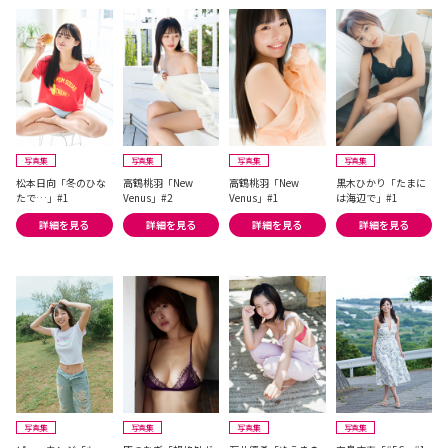
写真集
写真集
写真集
写真集
松本日向「冬のひな
高鶴桃羽「New
高鶴桃羽「New
黒木ひかり「たまに
たで…」#1
Venus」#2
Venus」#1
は海辺で」#1
詳細を見る
詳細を見る
詳細を見る
詳細を見る
写真集
写真集
写真集
写真集