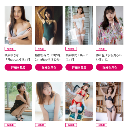
写真集
写真集
写真集
写真集
植原ゆきな
姫野ひなの「世界を
斎藤恭代「美－ナ
鈴木聖「水も滴るい
「Physical Gift」#1
1mm動かすほどのか
ス」#1
い体」#1
わいさ!!」#2
詳細を見る
詳細を見る
詳細を見る
詳細を見る
写真集
写真集
写真集
写真集