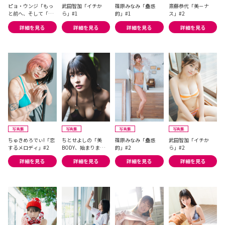
ピョ・ウンジ「もっ
武田智加「イチか
篠原みなみ「蠱惑
斎藤恭代「美－ナ
と前へ、そして「そ
ら」#1
的」#1
ス」#2
の先」へ―― Another
詳細を見る
詳細を見る
詳細を見る
詳細を見る
Edition」#2
写真集
写真集
写真集
写真集
ちゅきめろでぃ!「恋
ちとせよしの「美
篠原みなみ「蠱惑
武田智加「イチか
するメロディ」#2
BODY、始まります」
的」#2
ら」#2
#2
詳細を見る
詳細を見る
詳細を見る
詳細を見る