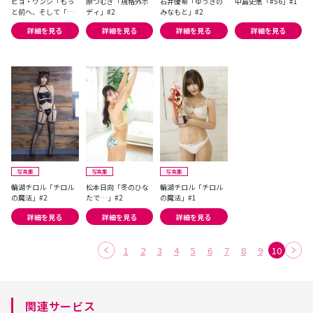
ピョ・ウンジ「もっ
原つむぎ「規格外ボ
石井優希「ゆうきの
中島史恵「#56」#1
と前へ、そして「そ
ディ」#2
みなもと」#2
の先」へ―― Another
詳細を見る
詳細を見る
詳細を見る
詳細を見る
Edition」#1
写真集
写真集
写真集
輪湖チロル「チロル
松本日向「冬のひな
輪湖チロル「チロル
の魔法」#2
たで…」#2
の魔法」#1
詳細を見る
詳細を見る
詳細を見る
1
2
3
4
5
6
7
8
9
10
関連サービス