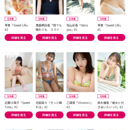
写真集
写真集
写真集
写真集
茉夏「Sweet Life」
貴島明日香「雨でも
佐山彩香「bless
茉夏「Sweet Life」
#2
晴れても…スマイ
you」#1
#1
ル、スマイル!!」#2
詳細を見る
詳細を見る
詳細を見る
詳細を見る
写真集
写真集
写真集
写真集
近藤沙瑛子「Sweet
志田音々「きっと晴
乙陽葵「Vitamin I」
鈴木優香「彼女と付
Time」#2
れる」#1
#2
き合いたいッ!!」#2
詳細を見る
詳細を見る
詳細を見る
詳細を見る