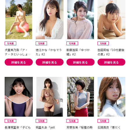
写真集
写真集
写真集
写真集
犬童美乃梨「ア・
徳江かな「かなでう
新藤加菜「ゆづか
吉田莉桜「10代最後
ナ・タといっしょに
た」#2
姫」#2
の夏」#2
♥」#1
詳細を見る
詳細を見る
詳細を見る
詳細を見る
写真集
写真集
写真集
写真集
長澤茉里奈「子ども
桃里れあ「yell
芳野友美「秘蜜の時
石岡真衣「悪だく