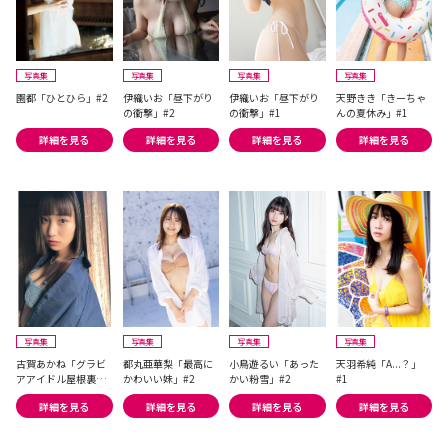
写真集
写真集
写真集
写真集
園都「ひとひら」#2
伊織いお「昼下がり
伊織いお「昼下がり
天野きき「きーちゃ
の衝撃」#2
の衝撃」#1
んの夏休み」#1
詳細を見る
詳細を見る
詳細を見る
詳細を見る
写真集
写真集
写真集
写真集
古賀あかね「グラビ
都丸亜華梨「最高に
小鳥遊るい「あった
天羽希純「A...？」
アアイドル屋根裏写
かわいい妹」#2
かい粉雪」#2
#1
真館」#1
詳細を見る
詳細を見る
詳細を見る
詳細を見る