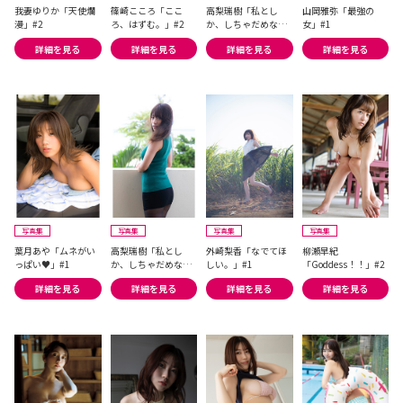
我妻ゆりか「天使爛
篠崎こころ「ここ
高梨瑞樹「私とし
山岡雅弥「最強の
漫」#2
ろ、はずむ。」#2
か、しちゃだめなん
女」#1
だからね」#2
詳細を見る
詳細を見る
詳細を見る
詳細を見る
写真集
写真集
写真集
写真集
葉月あや「ムネがい
高梨瑞樹「私とし
外崎梨香「なでてほ
柳瀬早紀
っぱい♥」#1
か、しちゃだめなん
しい。」#1
「Goddess！！」#2
だからね」#1
詳細を見る
詳細を見る
詳細を見る
詳細を見る