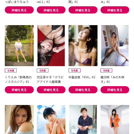
っぽいまりちゅうと
vol.1」#2
間」#1
み」#1
大人っぽいまりちゅ
詳細を見る
詳細を見る
詳細を見る
詳細を見る
う、どっちが本当の
まりちゅうなんだろ
う？」#2
写真集
写真集
写真集
写真集
くりえみ「群青色の
児玉菜々子「グラビ
中島史恵「#54」#2
緒方咲「みだれ咲
ノスタルジア」#1
アアイドル屋根裏写
き」#1
真館」#2
詳細を見る
詳細を見る
詳細を見る
詳細を見る