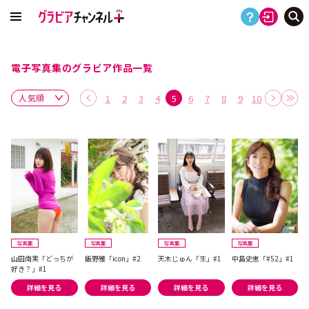
電子写真集のグラビア作品一覧
1
2
3
4
5
6
7
8
9
10
写真集
写真集
写真集
写真集
山田南実「どっちが
飯野雅「icon」#2
天木じゅん「生」#1
中島史恵「#52」#1
好き？」#1
詳細を見る
詳細を見る
詳細を見る
詳細を見る