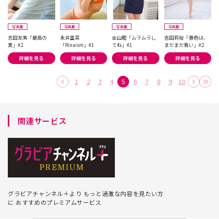
写真集
写真集
写真集
写真集
志田友美「最高の
永井里菜
金山睦「ムラムラし
吉田莉桜「春色は、
夏」#2
「Rinaism」#1
てね」#1
まだまだ青い」#2
詳細を見る
詳細を見る
詳細を見る
詳細を見る
1
2
3
4
5
6
7
8
9
10
関連サービス
グラビアチャンネル＋より
もっと過激な内容を見たい方
に
おすすめのプレミアムサービス