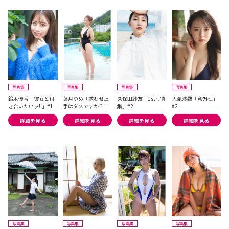
写真集
写真集
写真集
写真集
鈴木優香「彼女と付
葉月ゆめ「誘わせ上
久保田紗友「1st写真
大瀧沙羅「意外性」
き合いたいッ!!」#1
手はダメですか？」
集」#2
#2
#2
詳細を見る
詳細を見る
詳細を見る
詳細を見る
写真集
写真集
写真集
写真集