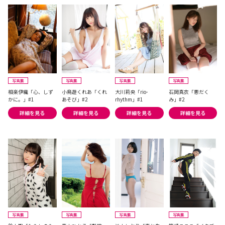
写真集
写真集
写真集
写真集
相楽伊織「心、しず
小鳥遊くれあ「くれ
大川莉央「rio-
石岡真衣「悪だく
かに。」#1
あそび」#2
rhythm」#1
み」#2
詳細を見る
詳細を見る
詳細を見る
詳細を見る
写真集
写真集
写真集
写真集