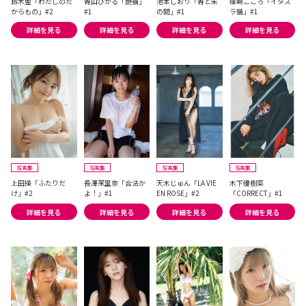
鈴木聖「わたしのた
青山ひかる「艶猫」
池本しおり「青と朱
篠崎こころ「イタズ
からもの」#2
#1
の間」#1
ラ猫」#1
詳細を見る
詳細を見る
詳細を見る
詳細を見る
写真集
写真集
写真集
写真集
上田操「ふたりだ
長澤茉里奈「合法か
天木じゅん「LA VIE
木下優樹菜
け」#2
よ！」#1
EN ROSE」#2
「CORRECT」#1
詳細を見る
詳細を見る
詳細を見る
詳細を見る